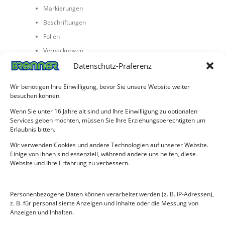
Markierungen
Beschriftungen
Folien
Verpackungen
Wasserflecken
Datenschutz-Präferenz
Jetzt können sich die Spezialisten für den Innenausbau um die
Wir benötigen Ihre Einwilligung, bevor Sie unsere Website weiter
Details kümmern, die eine Immobilie lebenswert und einen
besuchen können.
Arbeitsplatz produktiv machen.
Wenn Sie unter 16 Jahre alt sind und Ihre Einwilligung zu optionalen
Baureinigung in Karlsruhe & Region
Services geben möchten, müssen Sie Ihre Erziehungsberechtigten um
Erlaubnis bitten.
Wir verwenden Cookies und andere Technologien auf unserer Website.
Einige von ihnen sind essenziell, während andere uns helfen, diese
Website und Ihre Erfahrung zu verbessern.
Sie haben Fragen zu unserem Service? Rufen Sie
uns an: 0721 849742
Personenbezogene Daten können verarbeitet werden (z. B. IP-Adressen),
z. B. für personalisierte Anzeigen und Inhalte oder die Messung von
Anzeigen und Inhalten.
KONTAKTDATEN