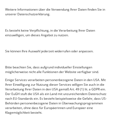
Weitere Informationen über die Verwendung Ihrer Daten finden Sie in
unserer Datenschutzerklärung.
Sie
drehen
den
Es besteht keine Verpflichtung, in die Verarbeitung Ihrer Daten
Schlüss
einzuwilligen, um dieses Angebot zu nutzen.
el im
Schloss,
die Tür
Sie können Ihre Auswahl jederzeit widerrufen oder anpassen.
öffnet
sich
und vor
Ihnen
Bitte beachten Sie, dass aufgrund individueller Einstellungen
möglicherweise nicht alle Funktionen der Website verfügbar sind.
liegt
Ihre
Einige Services verarbeiten personenbezogene Daten in den USA. Mit
neue
Ihrer Einwilligung zur Nutzung dieser Services willigen Sie auch in die
Wohnu
Verarbeitung Ihrer Daten in den USA gemäß Art. 49 (1) lit. a GDPR ein.
ng oder
Der EuGH stuft die USA als ein Land mit unzureichendem Datenschutz
„Gerade bei terminlich eng abgestimmten Abläufen müssen
liegen
Baureinigung und Bauendreinigung zuverlässig, termingerecht und
nach EU-Standards ein. Es besteht beispielsweise die Gefahr, dass US-
vorschriftsmäßig erfolgen. Auf uns können Sie sich verlassen.“ D. Sutter
Ihre
Behörden personenbezogene Daten in Überwachungsprogrammen
verarbeiten, ohne dass für Europäerinnen und Europäer eine
neuen Geschäftsräume – wie aus dem Ei gepellt. Sie sehen den
Klagemöglichkeit besteht.
Räumen die Bautätigkeit nicht mehr an, denn alle Spuren sind