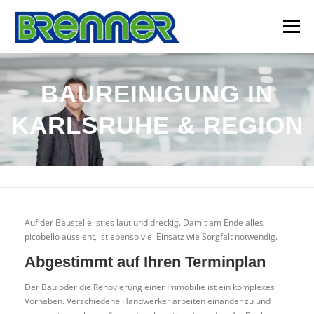
Zum
Inhalt
Menü
springen
STARTSEITE
LEISTUNGEN
BAUREINIGUNG IN
KARLSRUHE & REGION
UNTERNEHMENSGESCHICHTE
TEAM
KONTAKT
Auf der Baustelle ist es laut und dreckig. Damit am Ende alles
picobello aussieht, ist ebenso viel Einsatz wie Sorgfalt notwendig.
Abgestimmt auf Ihren Terminplan
Der Bau oder die Renovierung einer Immobilie ist ein komplexes
Vorhaben. Verschiedene Handwerker arbeiten einander zu und