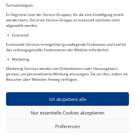
beseitigt.
Formularbeginn
Wir führen eine fachgerechte Bauschluss- oder Baufeinreinigung
Es folgt eine Liste der Service-Gruppen, für die eine Einwilligung erteilt
durch, die einen bezugsfertigen Zustand herstellt. Mit unserem
werden kann. Die erste Service-Gruppe ist essenziell und kann nicht
Fachwissen und unserer Erfahrung erreichen wir für Sie das
abgewählt werden.
optimale Ergebnis – schnell und gründlich.
Essenziell
Zu den letzten, aber entscheidenden Aufgaben gehört die
Essenzielle Services ermöglichen grundlegende Funktionen und sind für
Erstpflege der Bodenbeläge, die wir fachgerecht nach der Maßgabe
das ordnungsgemäße Funktionieren der Website erforderlich.
des Herstellers ausführen. Damit ist der Wert Ihres neuen Objekts
für lange Zeit garantiert – und Sie empfängt eine einladende
Marketing
Atmosphäre.
Marketing Services werden von Drittanbietern oder Herausgebern
genutzt, um personalisierte Werbung anzuzeigen. Sie tun dies, indem sie
Kontaktieren Sie uns! Wir freuen uns auf Ihre Projekte in Karlsruhe
Besucher über Websites hinweg verfolgen.
und Umgebung.
Ich akzpetiere alle
Nur essentielle Cookies akzeptieren
© 2026 Brenner Hygiene Service GmbH - Ihr Fachmann für
Präferenzen
Gebäudereinigung & Unterhaltsreinigung |
Impressum
|